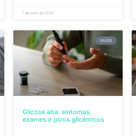
1 de julho de 2026
SAÚDE
Glicose alta: sintomas,
exames e picos glicêmicos