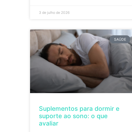
3 de julho de 2026
SAÚDE
Suplementos para dormir e
suporte ao sono: o que
avaliar