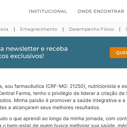
INSTITUCIONAL
ONDE ENCONTRAR
leza
Emagrecimento
Desempenho Físico
a newsletter e receba
QUE
os exclusivos!
s, sou farmacêutica (CRF-MG: 21250), nutricionista e 
entral Farma, tenho o privilégio de liderar a criação d
odos. Minha paixão é promover a saúde integrativa e a
ntes a alcançarem seus melhores resultados.
tudo o que aprendi ao longo da minha jornada, com cont
ra o bem-estar de quem busca melhorar sua saúde, méd