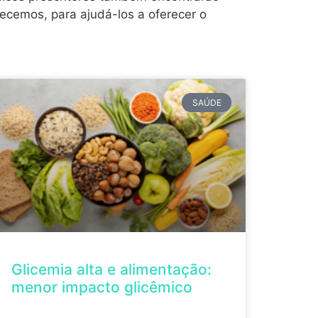
ecemos, para ajudá-los a oferecer o
SAÚDE
Glicemia alta e alimentação:
menor impacto glicêmico