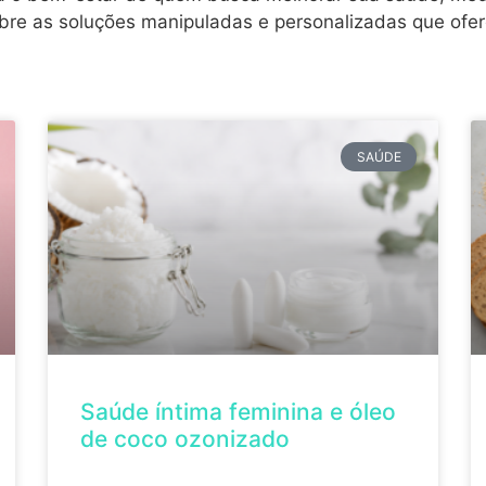
re as soluções manipuladas e personalizadas que ofer
SAÚDE
Saúde íntima feminina e óleo
de coco ozonizado